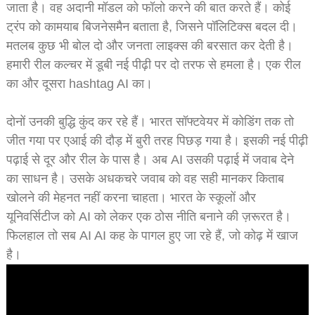
जाता है। वह अदानी मॉडल को फॉलो करने की बात करते हैं। कोई
ट्रंप को कामयाब बिजनेसमैन बताता है, जिसने पॉलिटिक्स बदल दी।
मतलब कुछ भी बोल दो और जनता लाइक्स की बरसात कर देती है।
हमारी रील कल्चर में डूबी नई पीढ़ी पर दो तरफ से हमला है। एक रील
का और दूसरा hashtag AI का।
दोनों उनकी बुद्धि कुंद कर रहे हैं। भारत सॉफ्टवेयर में कोडिंग तक तो
जीत गया पर एआई की दौड़ में बुरी तरह पिछड़ गया है। इसकी नई पीढ़ी
पढ़ाई से दूर और रील के पास है। अब AI उसकी पढ़ाई में जवाब देने
का साधन है। उसके अधकचरे जवाब को वह सही मानकर किताब
खोलने की मेहनत नहीं करना चाहता। भारत के स्कूलों और
यूनिवर्सिटीज को AI को लेकर एक ठोस नीति बनाने की ज़रूरत है।
फिलहाल तो सब AI AI कह के पागल हुए जा रहे हैं, जो कोढ़ में खाज
है।