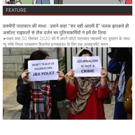
FEATURE
कश्मीरी पत्रकार की व्यथा : उसने कहा “सर यही आदमी है” पलक झपकते ही
असॉल्ट राइफलों से लैस दर्जन भर पुलिसकर्मियों ने हमें घेर लिया
➤फहद शाह 30 सितंबर 2020 को मैं अपने फोटो पत्रकार सहकर्मी भट बुरहान के साथ
न्यू यॉर्क स्थित प्रकाशन बिज़नेस इनसाइडर के लिए एक असाइनमेंट करन...