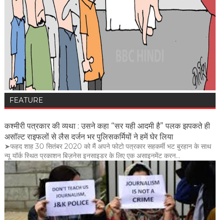
FEATURE
कश्मीरी पत्रकार की व्यथा : उसने कहा “सर यही आदमी है” पलक झपकते ही
असॉल्ट राइफलों से लैस दर्जन भर पुलिसकर्मियों ने हमें घेर लिया
➤फहद शाह 30 सितंबर 2020 को मैं अपने फोटो पत्रकार सहकर्मी भट बुरहान के साथ
न्यू यॉर्क स्थित प्रकाशन बिज़नेस इनसाइडर के लिए एक असाइनमेंट करन...