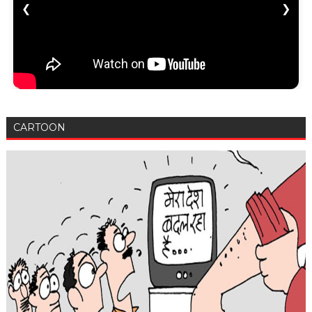
❮
❯
CARTOON