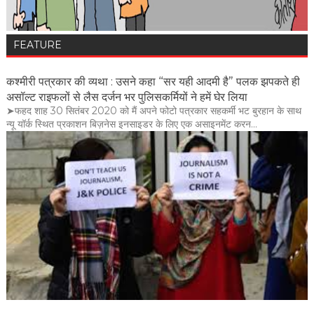
FEATURE
कश्मीरी पत्रकार की व्यथा : उसने कहा “सर यही आदमी है” पलक झपकते ही
असॉल्ट राइफलों से लैस दर्जन भर पुलिसकर्मियों ने हमें घेर लिया
➤फहद शाह 30 सितंबर 2020 को मैं अपने फोटो पत्रकार सहकर्मी भट बुरहान के साथ
न्यू यॉर्क स्थित प्रकाशन बिज़नेस इनसाइडर के लिए एक असाइनमेंट करन...