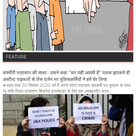
FEATURE
कश्मीरी पत्रकार की व्यथा : उसने कहा “सर यही आदमी है” पलक झपकते ही
असॉल्ट राइफलों से लैस दर्जन भर पुलिसकर्मियों ने हमें घेर लिया
➤फहद शाह 30 सितंबर 2020 को मैं अपने फोटो पत्रकार सहकर्मी भट बुरहान के साथ
न्यू यॉर्क स्थित प्रकाशन बिज़नेस इनसाइडर के लिए एक असाइनमेंट करन...